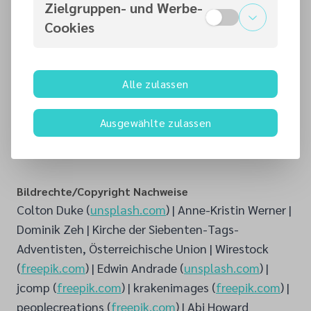
Zielgruppen- und Werbe-
Kirche der Siebenten-Tags-Adventisten Österreich
Cookies
& Deutschschweizervereinigung
www.adventisten.com
www.desim.de
Alle zulassen
Ausgewählte zulassen
Bildrechte/Copyright Nachweise
Colton Duke (
unsplash.com
) | Anne-Kristin Werner |
Dominik Zeh | Kirche der Siebenten-Tags-
Adventisten, Österreichische Union | Wirestock
(
freepik.com
) | Edwin Andrade (
unsplash.com
) |
jcomp (
freepik.com
) | krakenimages (
freepik.com
) |
peoplecreations (
freepik.com
) | Abi Howard