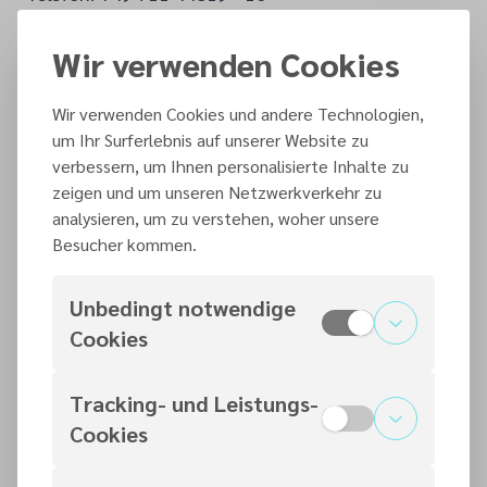
Telefax: +49 711 44819 - 60
E-Mail:
info(at)adventisten(dot)de
Wir verwenden Cookies
Web:
www.adventisten.de
Wir verwenden Cookies und andere Technologien,
um Ihr Surferlebnis auf unserer Website zu
Technische Umsetzung
verbessern, um Ihnen personalisierte Inhalte zu
Hope Media Europe e.V.
zeigen und um unseren Netzwerkverkehr zu
Sandwiesenstraße 35
analysieren, um zu verstehen, woher unsere
64665 Alsbach-Hähnlein
Besucher kommen.
Deutschland (DE)
Telefon: +49 6257 50653 - 0
Unbedingt notwendige
E-Mail:
info(at)hopemedia(dot)de
Cookies
Web:
www.hopemedia.de
Die Domain wurde registriert von staonline e.V.
Tracking- und Leistungs-
Cookies
Design & Konzeption
Nicole Bürgi, Philipp Grau, Simon Eitzenberger