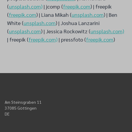
(
unsplash.com)
| jcomp (
freepik.com
) | freepik
(
freepik.com
) | Liana Mikah (
unsplash.com
) | Ben
White (
unsplash.com
) | Joshua Lanzarini
(
unsplash.com
) | Jessica Rockowitz (
unsplash.com)
| freepik (
freepik.com)
| pressfoto (
freepik.com
)
Am Steinsgraben 11
37085 Göttingen
DE